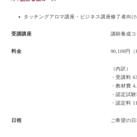
タッチングアロマ講座・ビジネス講座修了者向け
受講講座
講師養成コ
料金
90,100円
（内訳）
・受講料 63
・教材費 4,
・認定試験料 
・認定料 11
日程
ご希望の日