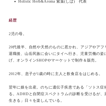
Holistic Herb&Aroma 紫葉(しば) 代表
経歴
2児の母。
20代後半、自然や天然のものに惹かれ、アジアやア
退職後、山岳民族に会いにタイへ行き、児童労働の姿に
げ、オンラインSHOPやマーケットで制作＆販売。
2012年、息子が1歳の時に主人と飲食店をはじめる。
翌年に娘を出産。のちに遺伝子疾患である「ソトス症
る。ADHDと自閉症スペクトラムの診断を受けるが
生きる」日々を楽しんでいる。