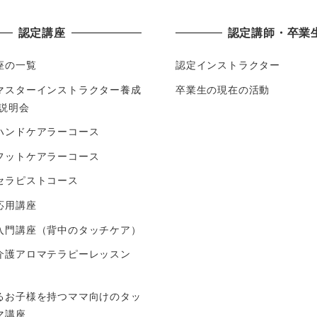
認定講座
認定講師・卒業
座の一覧
認定インストラクター
マスターインストラクター養成
卒業生の現在の活動
験説明会
ハンドケアラーコース
フットケアラーコース
セラピストコース
応用講座
入門講座（背中のタッチケア）
介護アロマテラピーレッスン
）
るお子様を持つママ向けのタッ
マ講座